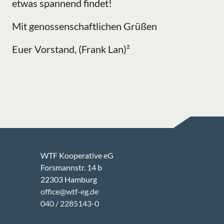
etwas spannend findet!
Mit genossenschaftlichen Grüßen
Euer Vorstand, (Frank Lan)²
WTF Kooperative eG
Forsmannstr. 14 b
22303 Hamburg
office@wtf-eg.de
040 / 2285143-0